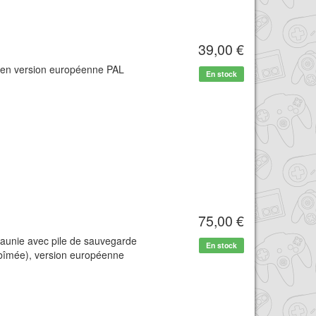
39,00 €
t en version européenne PAL
En stock
75,00 €
jaunie avec pile de sauvegarde
En stock
abîmée), version européenne