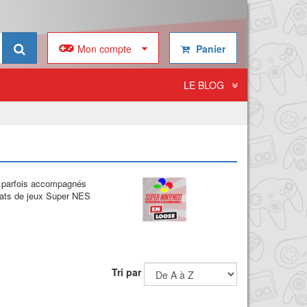
Mon compte
Panier
LE BLOG
nt parfois accompagnés
chats de jeux Super NES
Tri par