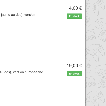
14,00 €
 jaunie au dos), version
En stock
.
19,00 €
 au dos), version européenne
En stock