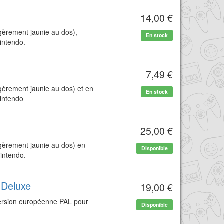
14,00 €
égèrement jaunie au dos),
En stock
intendo.
7,49 €
égèrement jaunie au dos) et en
En stock
intendo
25,00 €
égèrement jaunie au dos) en
Disponible
intendo.
 Deluxe
19,00 €
version européenne PAL pour
Disponible