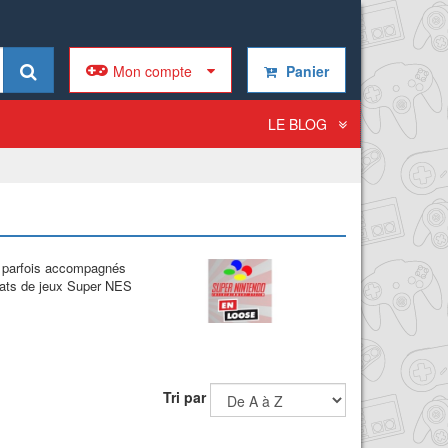
Mon compte
Panier
LE BLOG
nt parfois accompagnés
chats de jeux Super NES
Tri par