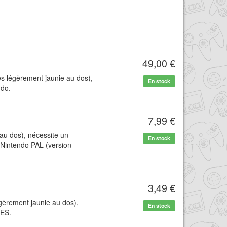
49,00 €
ès légèrement jaunie au dos),
En stock
ndo.
7,99 €
 au dos), nécessite un
En stock
 Nintendo PAL (version
3,49 €
égèrement jaunie au dos),
En stock
NES.