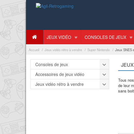
JEUX VIDÉO
CONSOLES DE JEUX
Accueil
Jeux vidéo rétro à vendre
Super Nintendo
Jeux SNES e
Consoles de jeux
JEUX
Accessoires de jeux vidéo
Tous nos 
Jeux vidéo rétro à vendre
de leur 
sans boit