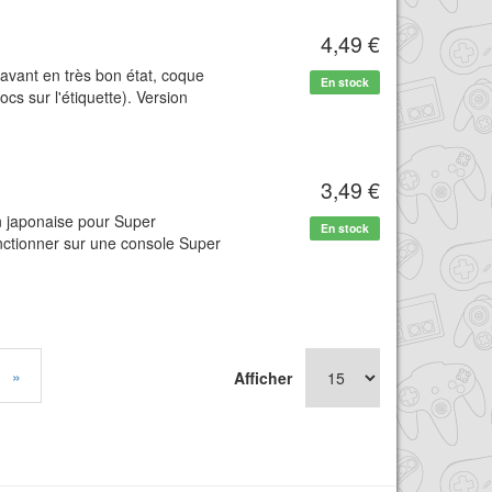
4,49 €
avant en très bon état, coque
En stock
cs sur l'étiquette). Version
3,49 €
n japonaise pour Super
En stock
nctionner sur une console Super
»
Afficher