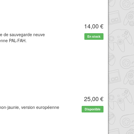
14,00 €
ile de sauvegarde neuve
En stock
éenne PAL-FAH.
25,00 €
 non-jaunie, version européenne
Disponible