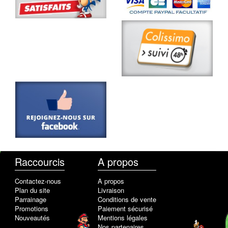
Raccourcis
A propos
Contactez-nous
A propos
Plan du site
Livraison
Parrainage
Conditions de vente
Promotions
Paiement sécurisé
Nouveautés
Mentions légales
Nos partenaires