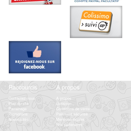
Raccourcis
A propos
Contactez-nous
A propos
Plan du site
Livraison
Parrainage
Conditions de vente
Promotions
Paiement sécurisé
Nouveautés
Mentions légales
Nos partenaires