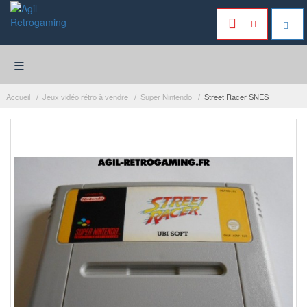
≡
Accueil
Jeux vidéo rétro à vendre
Super Nintendo
Street Racer SNES