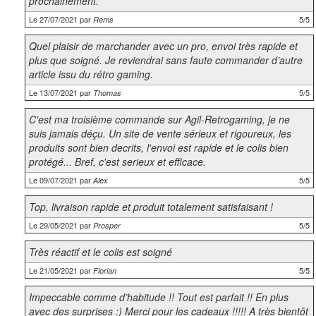
prochainement.
Le 27/07/2021 par
5/5
Rems
Quel plaisir de marchander avec un pro, envoi très rapide et
plus que soigné. Je reviendrai sans faute commander d’autre
article issu du rétro gaming.
Le 13/07/2021 par
5/5
Thomas
C'est ma troisième commande sur Agil-Retrogaming, je ne
suis jamais déçu. Un site de vente sérieux et rigoureux, les
produits sont bien decrits, l'envoi est rapide et le colis bien
protégé... Bref, c'est serieux et efficace.
Le 09/07/2021 par
5/5
Alex
Top, livraison rapide et produit totalement satisfaisant !
Le 29/05/2021 par
5/5
Prosper
Très réactif et le colis est soigné
Le 21/05/2021 par
5/5
Florian
Impeccable comme d’habitude !! Tout est parfait !! En plus
avec des surprises :) Merci pour les cadeaux !!!!! A très bientôt