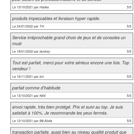
Le 13/10/2021 par
5/5
Hades
produits impeccables et livraison hyper rapide.
Le 24/01/2022 par
5/5
TH
Service irréprochable grand choix de jeux et de consoles un
must
Le 18/01/2022 par
5/5
donkey
Tout est parfait, merci pour votre sérieux encore une fois. Top
vendeur !
Le 16/11/2021 par
5/5
iori
parfait comme d'habitude
Le 13/10/2021 par
5/5
N64
envoi rapide, très bien protégé. Prix et suivi au top. Je suis
satisfait à 100%. Je recommande les yeux fermés.
Le 12/10/2021 par
5/5
Bill Aïolia
transaction parfaite, aussi bien au niveau qualité produit que