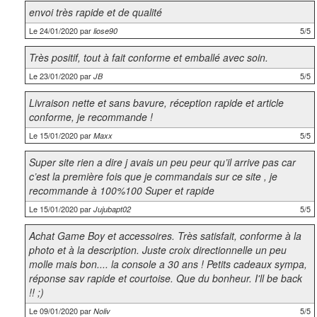
envoi très rapide et de qualité
Le 24/01/2020 par
5/5
liose90
Très positif, tout à fait conforme et emballé avec soin.
Le 23/01/2020 par
5/5
JB
Livraison nette et sans bavure, réception rapide et article
conforme, je recommande !
Le 15/01/2020 par
5/5
Maxx
Super site rien a dire j avais un peu peur qu’il arrive pas car
c’est la première fois que je commandais sur ce site , je
recommande à 100%100 Super et rapide
Le 15/01/2020 par
5/5
Jujubapt02
Achat Game Boy et accessoires. Très satisfait, conforme à la
photo et à la description. Juste croix directionnelle un peu
molle mais bon.... la console a 30 ans ! Petits cadeaux sympa,
réponse sav rapide et courtoise. Que du bonheur. I'll be back
!! ;)
Le 09/01/2020 par
5/5
Noliv