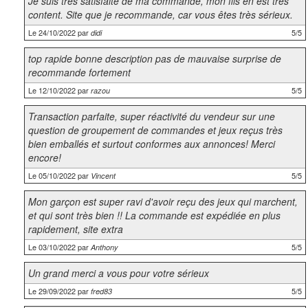
Je suis très satisfaite de ma commande, mon fils en est très
content. Site que je recommande, car vous êtes très sérieux.
Le 24/10/2022 par
5/5
didi
top rapide bonne description pas de mauvaise surprise de
recommande fortement
Le 12/10/2022 par
5/5
razou
Transaction parfaite, super réactivité du vendeur sur une
question de groupement de commandes et jeux reçus très
bien emballés et surtout conformes aux annonces! Merci
encore!
Le 05/10/2022 par
5/5
Vincent
Mon garçon est super ravi d'avoir reçu des jeux qui marchent,
et qui sont très bien !! La commande est expédiée en plus
rapidement, site extra
Le 03/10/2022 par
5/5
Anthony
Un grand merci a vous pour votre sérieux
Le 29/09/2022 par
5/5
fred83