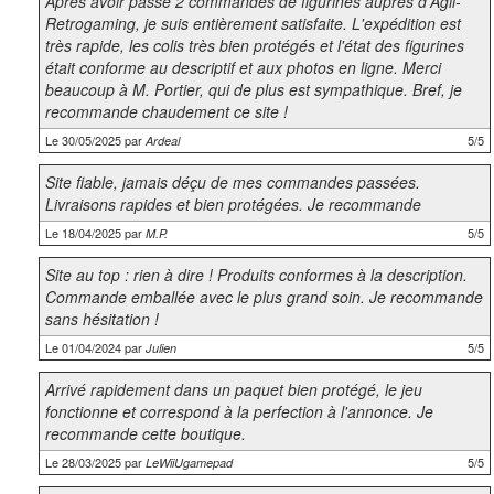
Après avoir passé 2 commandes de figurines auprès d'Agil-
Retrogaming, je suis entièrement satisfaite. L'expédition est
très rapide, les colis très bien protégés et l'état des figurines
était conforme au descriptif et aux photos en ligne. Merci
beaucoup à M. Portier, qui de plus est sympathique. Bref, je
recommande chaudement ce site !
Le 30/05/2025 par
5/5
Ardeal
Site fiable, jamais déçu de mes commandes passées.
Livraisons rapides et bien protégées. Je recommande
Le 18/04/2025 par
5/5
M.P.
Site au top : rien à dire ! Produits conformes à la description.
Commande emballée avec le plus grand soin. Je recommande
sans hésitation !
Le 01/04/2024 par
5/5
Julien
Arrivé rapidement dans un paquet bien protégé, le jeu
fonctionne et correspond à la perfection à l'annonce. Je
recommande cette boutique.
Le 28/03/2025 par
5/5
LeWiiUgamepad