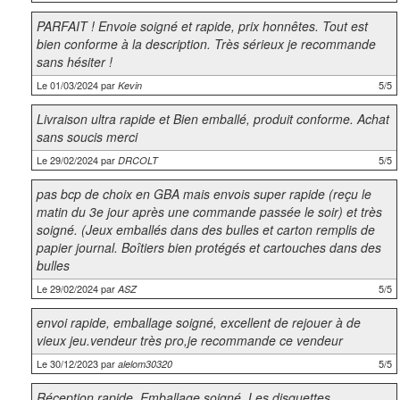
PARFAIT ! Envoie soigné et rapide, prix honnêtes. Tout est
bien conforme à la description. Très sérieux je recommande
sans hésiter !
Le 01/03/2024 par
5/5
Kevin
Livraison ultra rapide et Bien emballé, produit conforme. Achat
sans soucis merci
Le 29/02/2024 par
5/5
DRCOLT
pas bcp de choix en GBA mais envois super rapide (reçu le
matin du 3e jour après une commande passée le soir) et très
soigné. (Jeux emballés dans des bulles et carton remplis de
papier journal. Boîtiers bien protégés et cartouches dans des
bulles
Le 29/02/2024 par
5/5
ASZ
envoi rapide, emballage soigné, excellent de rejouer à de
vieux jeu.vendeur très pro,je recommande ce vendeur
Le 30/12/2023 par
5/5
alelom30320
Réception rapide. Emballage soigné. Les disquettes