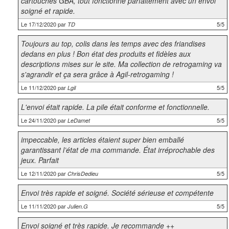
cartouches GBA, tout fonctionne parfaitement avec un envoi
soigné et rapide.
Le 17/12/2020 par
5/5
TD
Toujours au top, colis dans les temps avec des friandises
dedans en plus ! Bon état des produits et fidèles aux
descriptions mises sur le site. Ma collection de retrogaming va
s'agrandir et ça sera grâce à Agil-retrogaming !
Le 11/12/2020 par
5/5
Lgil
L'envoi était rapide. La pile était conforme et fonctionnelle.
Le 24/11/2020 par
5/5
LeDamet
impeccable, les articles étaient super bien emballé
garantissant l’état de ma commande. État irréprochable des
jeux. Parfait
Le 12/11/2020 par
5/5
ChrisDedieu
Envoi très rapide et soigné. Société sérieuse et compétente
Le 11/11/2020 par
5/5
Julien.G
Envoi soigné et très rapide. Je recommande ++