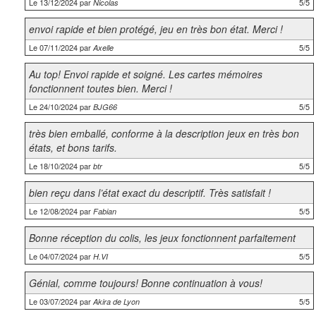
Le 13/12/2024 par
5/5
Nicolas
envoi rapide et bien protégé, jeu en très bon état. Merci !
Le 07/11/2024 par
5/5
Axelle
Au top! Envoi rapide et soigné. Les cartes mémoires
fonctionnent toutes bien. Merci !
Le 24/10/2024 par
5/5
BJG66
très bien emballé, conforme à la description jeux en très bon
états, et bons tarifs.
Le 18/10/2024 par
5/5
btr
bien reçu dans l’état exact du descriptif. Très satisfait !
Le 12/08/2024 par
5/5
Fabian
Bonne réception du colis, les jeux fonctionnent parfaitement
Le 04/07/2024 par
5/5
H.VI
Génial, comme toujours! Bonne continuation à vous!
Le 03/07/2024 par
5/5
Akira de Lyon