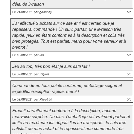
délai de livraison
Le 21/08/2021 par
5/5
gdonnay
J'ai effectué 2 achats sur ce site et il est certain que je
repasserai commande ! Un suivi parfait, une livraison très
rapide, jeux en états conformes à la description et colis très
bien protégés. Tout est parfait, merci pour votre sérieux et à
bientôt !
Le 13/08/2021 par
5/5
iori
Jeu au top, très bon état je suis satisfait !
Le 07/08/2021 par
5/5
Killjo44
Commande en tous points conforme, emballage soigné et
expédition/réception rapide, merci !
Le 02/08/2021 par
5/5
Pifou130
Produit parfaitement conforme à la description, aucune
mauvaise surprise. De plus, l'emballage est vraiment parfait et
limite au maximum les dégâts liés au transports. Je suis très
satisfait de mon achat et je repasserai une commande très