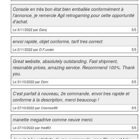
Console en très bon état bien emballée conformément à
l'annonce, je remercie Agil retrogaming pour cette opportunité
d'achat.
Le 3/11/2022 par
5/5
Darq
envoi rapide, objet conforme, tarif tres correct
Le 2/11/2022 par
5/5
D.F.under
Great website, absolutely outstanding. Fast shipment,
resonable prices, amazing service. Recommend 100%. Thank
you.
Le 31/10/2022 par
5/5
Dom
C’est parfait à nouveau, 2e commande, envoi tres rapide et
conforme à la description, merci beaucoup !
Le 27/10/2022 par
5/5
Cosmos99
manette megadrive comme neuve merci.
Le 27/10/2022 par
5/5
fred83