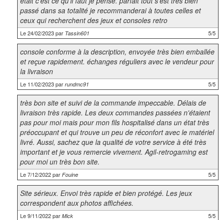
était c'est ce qu’il faut je pense. parfait tout s'est très bien
passé dans sa totalité je recommanderai à toutes celles et
ceux qui recherchent des jeux et consoles retro
Le 24/02/2023 par
5/5
Tassin601
console conforme à la description, envoyée très bien emballée
et reçue rapidement. échanges réguliers avec le vendeur pour
la livraison
Le 11/02/2023 par
5/5
rundmc91
très bon site et suivi de la commande impeccable. Délais de
livraison très rapide. Les deux commandes passées n'étaient
pas pour moi mais pour mon fils hospitalisé dans un état très
préoccupant et qui trouve un peu de réconfort avec le matériel
livré. Aussi, sachez que la qualité de votre service à été très
important et je vous remercie vivement. Agil-retrogaming est
pour moi un très bon site.
Le 7/12/2022 par
5/5
Fouine
Site sérieux. Envoi très rapide et bien protégé. Les jeux
correspondent aux photos affichées.
Le 9/11/2022 par
5/5
Mick