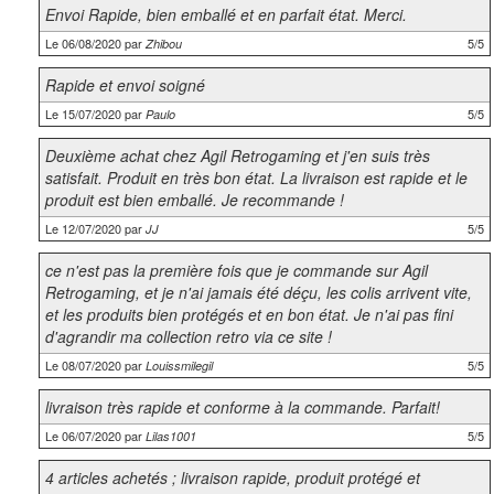
Envoi Rapide, bien emballé et en parfait état. Merci.
Le 06/08/2020 par
5/5
Zhibou
Rapide et envoi soigné
Le 15/07/2020 par
5/5
Paulo
Deuxième achat chez Agil Retrogaming et j'en suis très
satisfait. Produit en très bon état. La livraison est rapide et le
produit est bien emballé. Je recommande !
Le 12/07/2020 par
5/5
JJ
ce n'est pas la première fois que je commande sur Agil
Retrogaming, et je n'ai jamais été déçu, les colis arrivent vite,
et les produits bien protégés et en bon état. Je n'ai pas fini
d'agrandir ma collection retro via ce site !
Le 08/07/2020 par
5/5
Louissmilegil
livraison très rapide et conforme à la commande. Parfait!
Le 06/07/2020 par
5/5
Lilas1001
4 articles achetés ; livraison rapide, produit protégé et