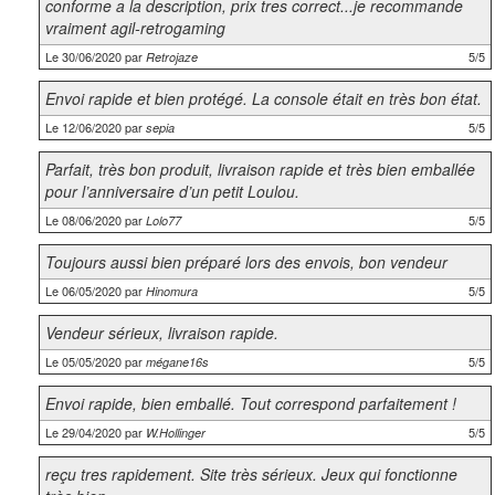
conforme a la description, prix tres correct...je recommande
vraiment agil-retrogaming
Le 30/06/2020 par
5/5
Retrojaze
Envoi rapide et bien protégé. La console était en très bon état.
Le 12/06/2020 par
5/5
sepia
Parfait, très bon produit, livraison rapide et très bien emballée
pour l’anniversaire d’un petit Loulou.
Le 08/06/2020 par
5/5
Lolo77
Toujours aussi bien préparé lors des envois, bon vendeur
Le 06/05/2020 par
5/5
Hinomura
Vendeur sérieux, livraison rapide.
Le 05/05/2020 par
5/5
mégane16s
Envoi rapide, bien emballé. Tout correspond parfaitement !
Le 29/04/2020 par
5/5
W.Hollinger
reçu tres rapidement. Site très sérieux. Jeux qui fonctionne