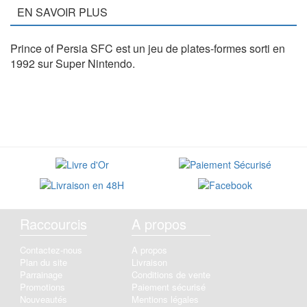
EN SAVOIR PLUS
Prince of Persia SFC est un jeu de plates-formes sorti en
1992 sur Super Nintendo.
Raccourcis
A propos
Contactez-nous
A propos
Plan du site
Livraison
Parrainage
Conditions de vente
Promotions
Paiement sécurisé
Nouveautés
Mentions légales