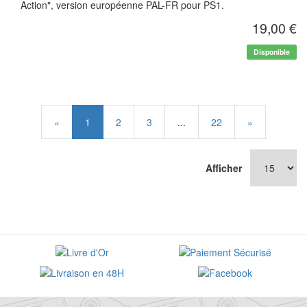
Action", version européenne PAL-FR pour PS1.
19,00 €
Disponible
«
1
2
3
...
22
»
Afficher