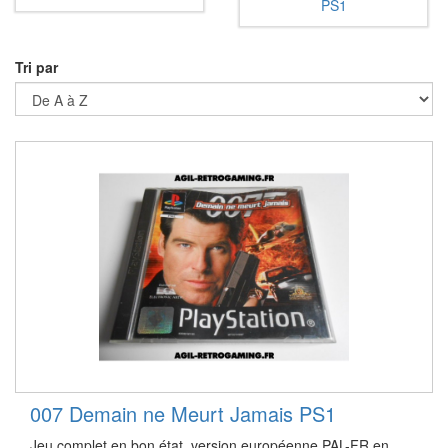
PS1
Tri par
007 Demain ne Meurt Jamais PS1
Jeu complet en bon état, version européenne PAL-FR en