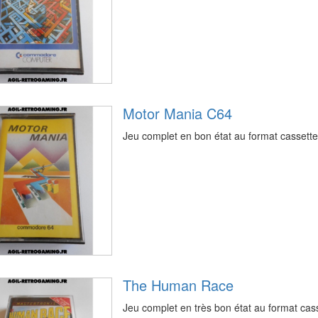
Motor Mania C64
Jeu complet en bon état au format casset
The Human Race
Jeu complet en très bon état au format c