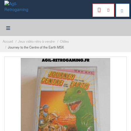
≡
Accueil
Jeux vidéo rétro à vendre
Oldies
Journey to the Centre of the Earth MSX