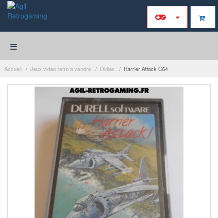
≡
Accueil
Jeux vidéo rétro à vendre
Oldies
Harrier Attack C64