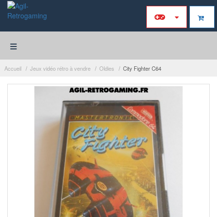
≡
Accueil
Jeux vidéo rétro à vendre
Oldies
City Fighter C64