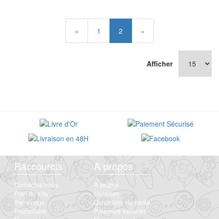
«
1
2
»
Afficher
Raccourcis
A propos
Contactez-nous
A propos
Plan du site
Livraison
Parrainage
Conditions de vente
Promotions
Paiement sécurisé