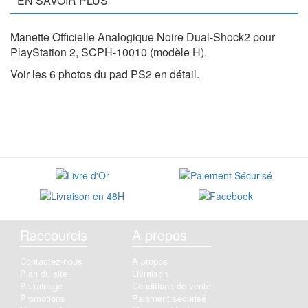
EN SAVOIR PLUS
Manette Officielle Analogique Noire Dual-Shock2 pour
PlayStation 2, SCPH-10010 (modèle H).
Voir les 6 photos du pad PS2 en détail.
Raccourcis
A propos
Contactez-nous
A propos
Plan du site
Livraison
Parrainage
Conditions de vente
Promotions
Paiement sécurisé