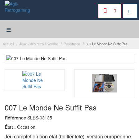
≡
Accueil
Jeux vidéo rétro à vendre
Playstation
007 Le Monde Ne Suffit Pas
007 Le Monde Ne Suffit Pas
Référence
SLES-03135
État :
Occasion
Jeu complet en bon état (boitier fêlé), version européenne