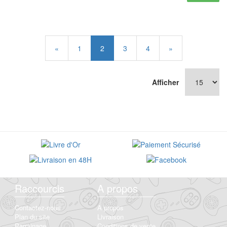
«
1
2
3
4
»
Afficher
Raccourcis
A propos
Contactez-nous
A propos
Plan du site
Livraison
Parrainage
Conditions de vente