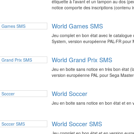
étiquette à l'avant et un tampon au dos (peu
notice comporte des inscriptions (contenu 
World Games SMS
Jeu complet en bon état avec le catalogue 
System, version européenne PAL-FR pour 
World Grand Prix SMS
Jeu en boite sans notice en très bon état (l
version européenne PAL pour Sega Master
World Soccer
Jeu en boite sans notice en bon état et en
World Soccer SMS
Jeu complet en bon état et en version eur