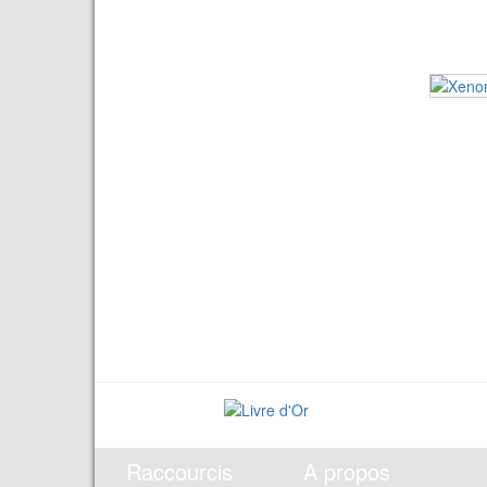
Raccourcis
A propos