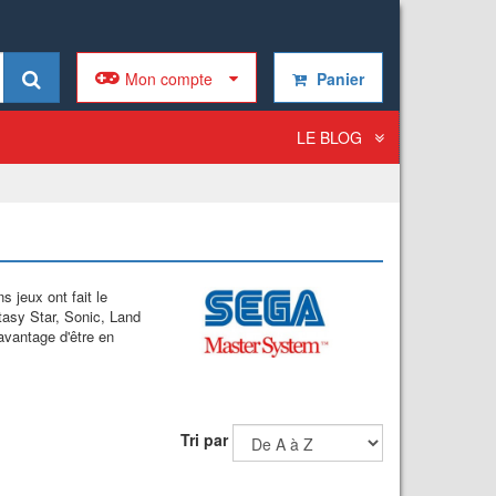
Mon compte
Panier
LE BLOG
 jeux ont fait le
asy Star, Sonic, Land
avantage d'être en
Tri par