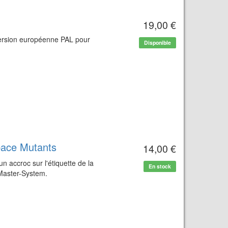
19,00 €
version européenne PAL pour
Disponible
pace Mutants
14,00 €
un accroc sur l'étiquette de la
En stock
Master-System.