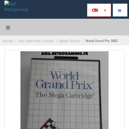
≡
Accueil
Jeux vidéo rétro à vendre
Master System
World Grand Prix SMS