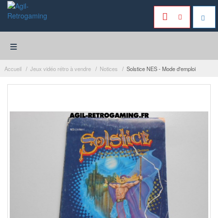
≡
Accueil
Jeux vidéo rétro à vendre
Notices
Solstice NES - Mode d'emploi