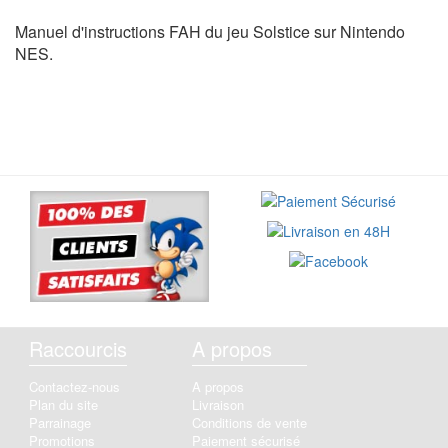
Manuel d'instructions FAH du jeu Solstice sur Nintendo
NES.
Raccourcis
A propos
Contactez-nous
A propos
Plan du site
Livraison
Parrainage
Conditions de vente
Promotions
Paiement sécurisé