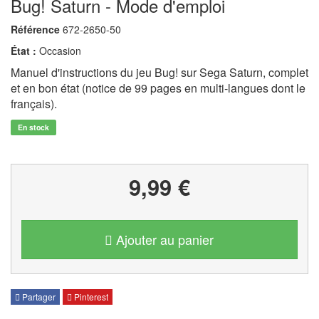
Bug! Saturn - Mode d'emploi
Référence
672-2650-50
État :
Occasion
Manuel d'instructions du jeu Bug! sur Sega Saturn, complet
et en bon état (notice de 99 pages en multi-langues dont le
français).
En stock
9,99 €
Ajouter au panier
Partager
Pinterest