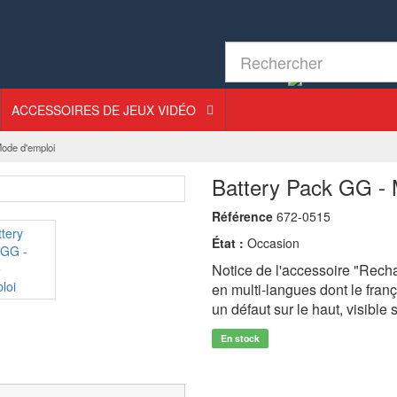
ACCESSOIRES DE JEUX VIDÉO
ode d'emploi
Battery Pack GG - 
Référence
672-0515
État :
Occasion
Notice de l'accessoire "Rec
en multi-langues dont le fran
un défaut sur le haut, visible 
En stock