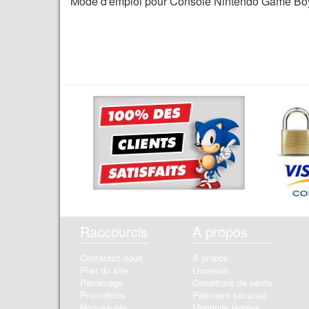
Mode d'emploi pour Console Nintendo Game Bo
Raccourcis
A propos
Contactez-nous
A propos
Plan du site
Livraison
Parrainage
Conditions de vente
Promotions
Paiement sécurisé
Nouveautés
Mentions légales