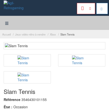
≡
Accueil
Jeux vidéo rétro à vendre
Xbox
Slam Tennis
Slam Tennis
Référence
3546430101155
État :
Occasion