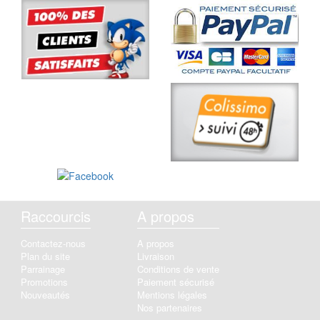
Raccourcis
A propos
Contactez-nous
A propos
Plan du site
Livraison
Parrainage
Conditions de vente
Promotions
Paiement sécurisé
Nouveautés
Mentions légales
Nos partenaires