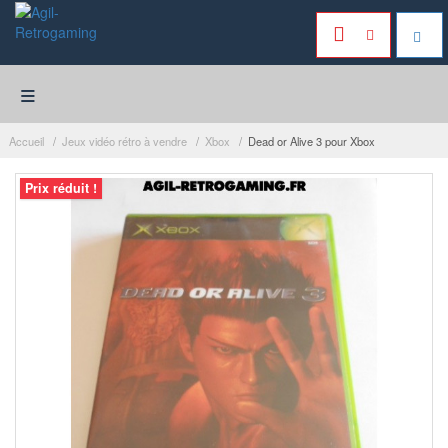
≡
Accueil
Jeux vidéo rétro à vendre
Xbox
Dead or Alive 3 pour Xbox
Prix réduit !