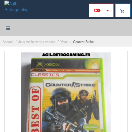
≡
Accueil
Jeux vidéo rétro à vendre
Xbox
Counter Strike