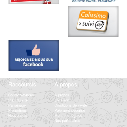
Raccourcis
A propos
Contactez-nous
A propos
Plan du site
Livraison
Parrainage
Conditions de vente
Promotions
Paiement sécurisé
Nouveautés
Mentions légales
Nos partenaires