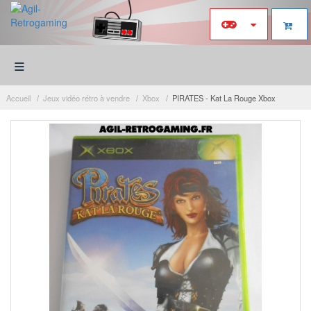
≡
Accueil
Jeux vidéo rétro à vendre
Xbox
PIRATES - Kat La Rouge Xbox