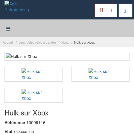
≡
Accueil
Jeux vidéo rétro à vendre
Xbox
Hulk sur Xbox
Hulk sur Xbox
Référence
10009116
État :
Occasion