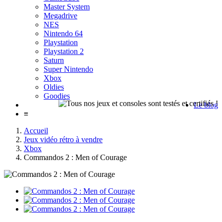
Master System
Megadrive
NES
Nintendo 64
Playstation
Playstation 2
Saturn
Super Nintendo
Xbox
Oldies
Goodies
Le blog
≡
Accueil
Jeux vidéo rétro à vendre
Xbox
Commandos 2 : Men of Courage