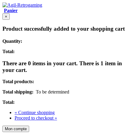
Panier
×
Product successfully added to your shopping cart
Quantity:
Total:
There are
0
items in your cart.
There is 1 item in
your cart.
Total products:
Total shipping:
To be determined
Total:
« Continue shopping
Proceed to checkout »
Mon compte