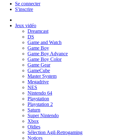
Se connecter
S'inscrire
Jeux vidéo
Dreamcast
DS
Game and Watch
Game Boy
Game Boy Advance
Game Boy Color
Game Gear
GameCube
Master System
Megadrive
NES
Nintendo 64
Playstation
Playstation 2
Saturn
Super Nintendo
Xbox
Oldies
Sélection Agil-Retrogaming
Notices