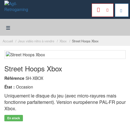
≡
Accueil
Jeux vidéo rétro à vendre
Xbox
Street Hoops Xbox
Street Hoops Xbox
Référence
SH-XBOX
État :
Occasion
Uniquement le disque du jeu (avec micro-rayures mais
fonctionne parfaitement). Version européenne PAL-FR pour
Xbox.
En stock