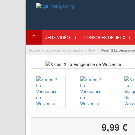
JEUX VIDÉO
CONSOLES DE JEUX
Accueil
Jeux vidéo rétro à vendre
Xbox
X-men 2 La Vengeance
9,99 €