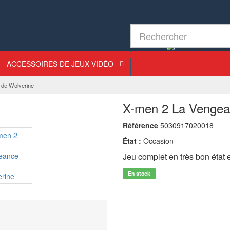
ACCESSOIRES DE JEUX VIDÉO
 de Wolverine
X-men 2 La Vengea
Référence
5030917020018
État :
Occasion
Jeu complet en très bon état
En stock