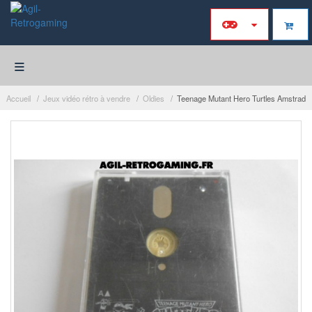
≡
Accueil
Jeux vidéo rétro à vendre
Oldies
Teenage Mutant Hero Turtles Amstrad