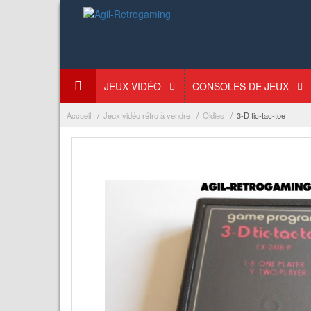
JEUX VIDÉO
CONSOLES DE JEUX
Accueil
Jeux vidéo rétro à vendre
Oldies
3-D tic-tac-toe