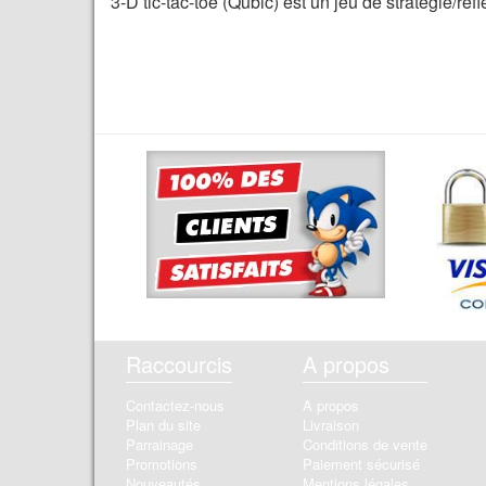
3-D tic-tac-toe (Qubic) est un jeu de stratégie/r
Raccourcis
A propos
Contactez-nous
A propos
Plan du site
Livraison
Parrainage
Conditions de vente
Promotions
Paiement sécurisé
Nouveautés
Mentions légales