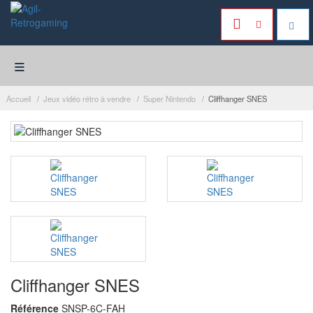
≡
Accueil
Jeux vidéo rétro à vendre
Super Nintendo
Cliffhanger SNES
Cliffhanger SNES
Référence
SNSP-6C-FAH