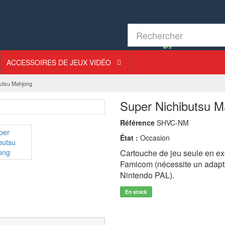
ACCESSOIRES DE JEUX VIDÉO
butsu Mahjong
Super Nichibutsu M
Référence
SHVC-NM
État :
Occasion
Cartouche de jeu seule en exc
Famicom (nécessite un adapta
Nintendo PAL).
En stock