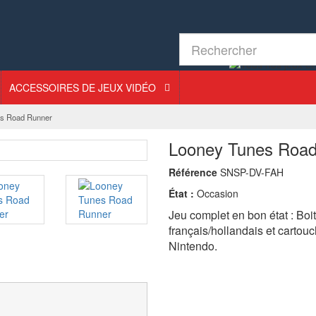
ACCESSOIRES DE JEUX VIDÉO
s Road Runner
Looney Tunes Road
Référence
SNSP-DV-FAH
État :
Occasion
Jeu complet en bon état : Boi
français/hollandais et carto
Nintendo.