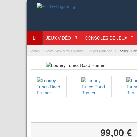
JEUX VIDÉO
CONSOLES DE JEUX
Accueil
Jeux vidéo rétro à vendre
Super Nintendo
Looney Tune
99,00 €