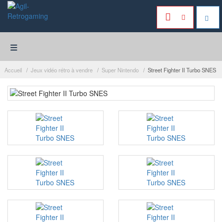
≡
Accueil
Jeux vidéo rétro à vendre
Super Nintendo
Street Fighter II Turbo SNES