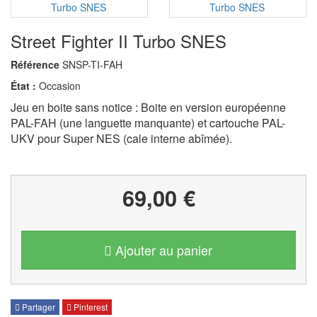
Street Fighter II Turbo SNES
Référence
SNSP-TI-FAH
État :
Occasion
Jeu en boite sans notice : Boite en version européenne
PAL-FAH (une languette manquante) et cartouche PAL-
UKV pour Super NES (cale interne abîmée).
69,00 €
Ajouter au panier
Partager
Pinterest