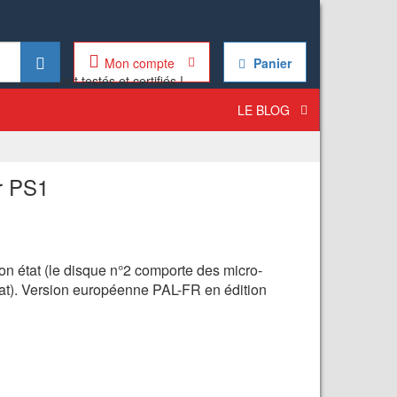
Mon compte
Panier
LE BLOG
r PS1
on état (le disque n°2 comporte des micro-
tat). Version européenne PAL-FR en édition