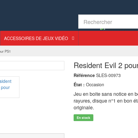
ACCESSOIRES DE JEUX VIDÉO
our PS1
Resident Evil 2 pou
Référence
SLES-00973
État :
Occasion
Jeu en boite sans notice en b
rayures, disque n°1 en bon é
originale.
En stock