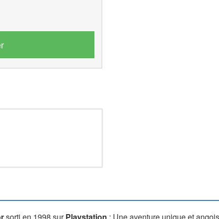
r
or
sorti en 1998 sur
Playstation
: Une aventure unique et angoi