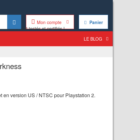
Mon compte
Panier
LE BLOG
rkness
et en version US / NTSC pour Playstation 2.