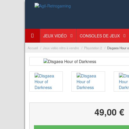
JEUX VIDÉO
CONSOLES DE JEUX
Accueil
Jeux vidéo rétro à vendre
Playstation 2
Disgaea Hour o
49,00 €