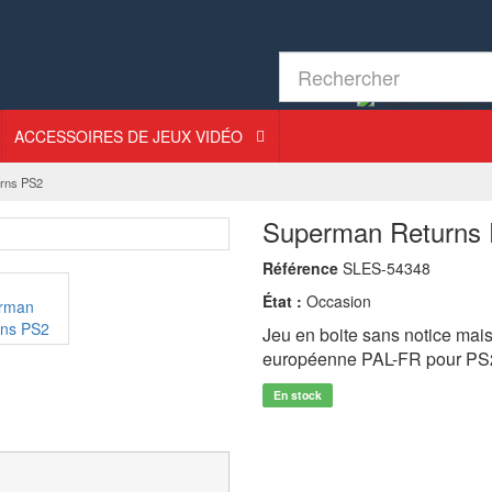
ACCESSOIRES DE JEUX VIDÉO
rns PS2
Superman Returns
Référence
SLES-54348
État :
Occasion
Jeu en boite sans notice mais
européenne PAL-FR pour PS
En stock