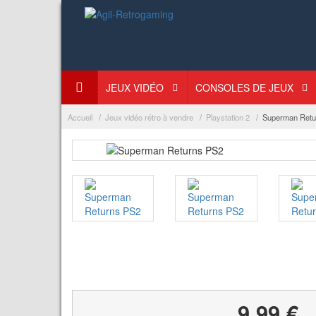
JEUX VIDÉO
CONSOLES DE JEUX
Accueil
Jeux vidéo rétro à vendre
Playstation 2
Superman Retu
9,99 €