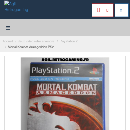
≡
Accueil
Jeux vidéo rétro à vendre
Playstation 2
Mortal Kombat Armageddon PS2