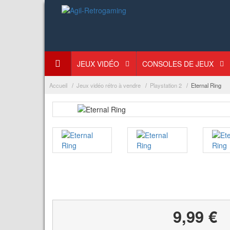
JEUX VIDÉO
CONSOLES DE JEUX
Accueil
Jeux vidéo rétro à vendre
Playstation 2
Eternal Ring
9,99 €