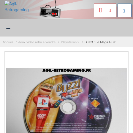
≡
Accueil
Jeux vidéo rétro à vendre
Playstation 2
Buzz! : Le Mega Quiz