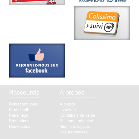
Raccourcis
A propos
Contactez-nous
A propos
Plan du site
Livraison
Parrainage
Conditions de vente
Promotions
Paiement sécurisé
Nouveautés
Mentions légales
Nos partenaires