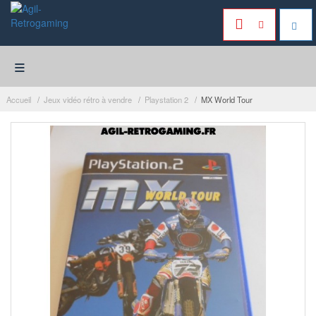
≡
Accueil
Jeux vidéo rétro à vendre
Playstation 2
MX World Tour