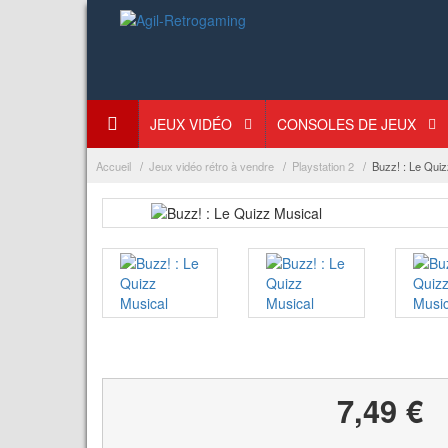
JEUX VIDÉO
CONSOLES DE JEUX
Accueil
Jeux vidéo rétro à vendre
Playstation 2
Buzz! : Le Quiz
7,49 €