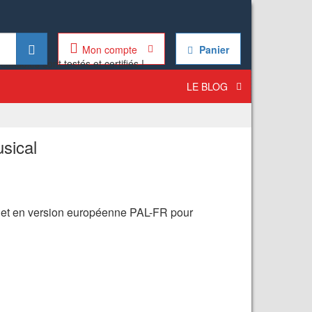
Mon compte
Panier
LE BLOG
sical
t et en version européenne PAL-FR pour