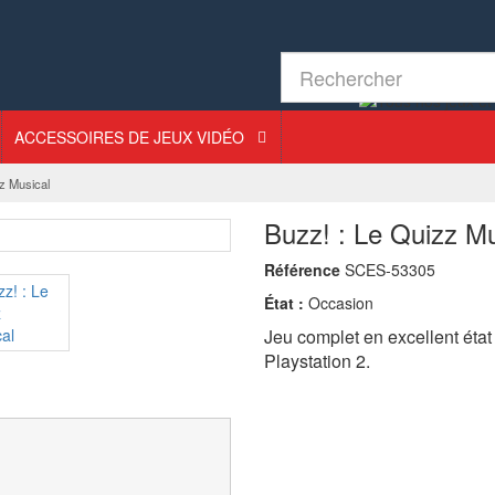
ACCESSOIRES DE JEUX VIDÉO
z Musical
Buzz! : Le Quizz Mu
Référence
SCES-53305
État :
Occasion
Jeu complet en excellent éta
Playstation 2.