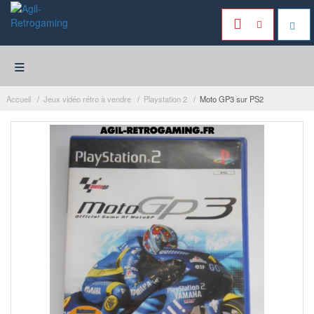
≡
Accueil
Jeux vidéo rétro à vendre
Playstation 2
Moto GP3 sur PS2