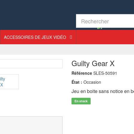
ACCESSOIRES DE JEUX VIDÉO
Guilty Gear X
Référence
SLES-50591
État :
Occasion
Jeu en boite sans notice en 
En stock