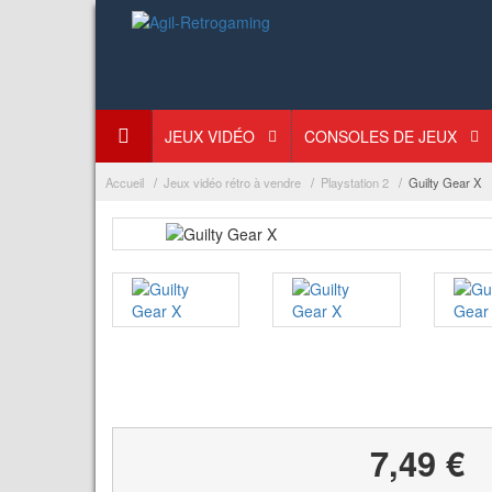
JEUX VIDÉO
CONSOLES DE JEUX
Accueil
Jeux vidéo rétro à vendre
Playstation 2
Guilty Gear X
7,49 €