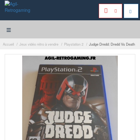
≡
Accueil
Jeux vidéo rétro à vendre
Playstation 2
Judge Dredd: Dredd Vs Death