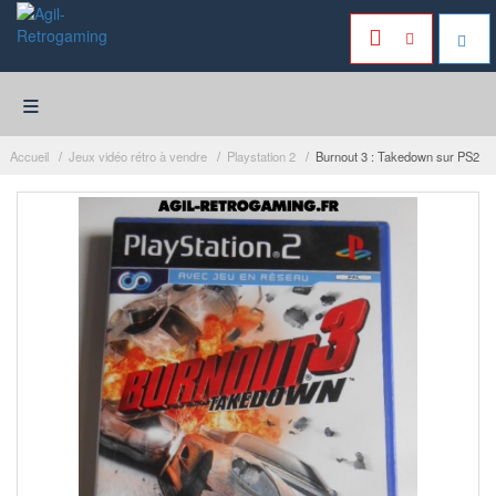
≡
Accueil
Jeux vidéo rétro à vendre
Playstation 2
Burnout 3 : Takedown sur PS2