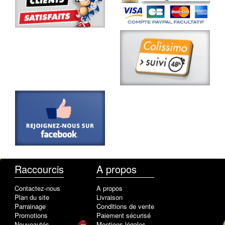
Raccourcis
A propos
Contactez-nous
A propos
Plan du site
Livraison
Parrainage
Conditions de vente
Promotions
Paiement sécurisé
Nouveautés
Mentions légales