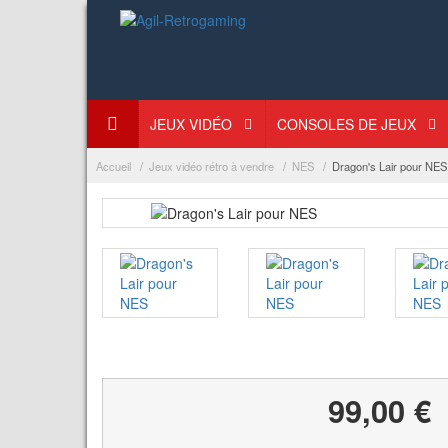
JEUX VIDÉO
CONSOLES DE JEUX
Accueil
Jeux vidéo rétro à vendre
NES
Dragon's Lair pour NES
99,00 €